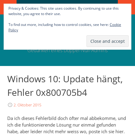
Search
SKIP
Privacy & Cookies: This site uses cookies. By continuing to use this
for:
TO
website, you agree to their use.
CONTENT
To find out more, including how to control cookies, see here:
Cookie
00Q Sein Blog
Policy
Gedanken eines Doppel-Null-Admins
Windows 10: Update hängt,
Fehler 0x800705b4
2. Oktober 2015
Da ich dieses Fehlerbild doch öfter mal abbekomme, und
ich die funktionierende Lösung nur einmal gefunden
habe, aber leider nicht mehr weiss wo, poste ich sie hier.