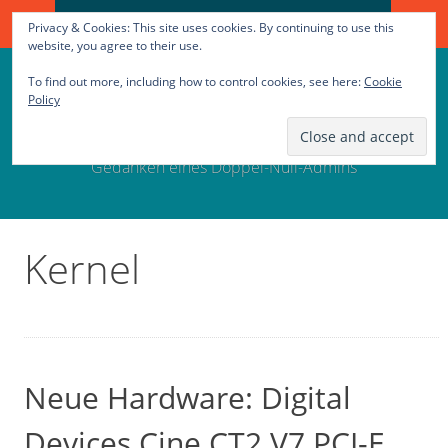
Search
SKIP
Privacy & Cookies: This site uses cookies. By continuing to use this
for:
TO
website, you agree to their use.
CONTENT
To find out more, including how to control cookies, see here:
Cookie
00Q Sein Blog
Policy
Gedanken eines Doppel-Null-Admins
Kernel
Neue Hardware: Digital
Devices Cine CT2 V7 PCI-E