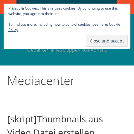
Search
SKIP
Privacy & Cookies: This site uses cookies. By continuing to use this
for:
TO
website, you agree to their use.
CONTENT
To find out more, including how to control cookies, see here:
Cookie
00Q Sein Blog
Policy
Gedanken eines Doppel-Null-Admins
Mediacenter
[skript]Thumbnails aus
Video Datei erstellen