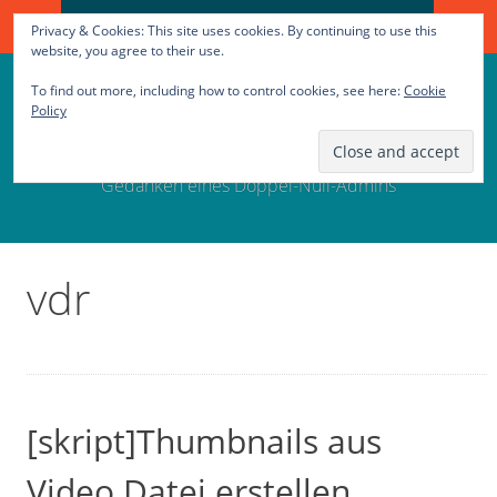
Search
SKIP
Privacy & Cookies: This site uses cookies. By continuing to use this
for:
TO
website, you agree to their use.
CONTENT
To find out more, including how to control cookies, see here:
Cookie
00Q Sein Blog
Policy
Gedanken eines Doppel-Null-Admins
vdr
[skript]Thumbnails aus
Video Datei erstellen