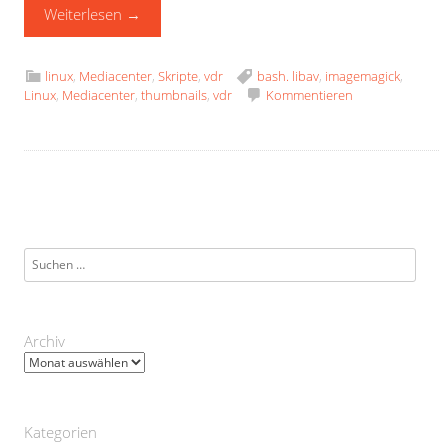
Weiterlesen
→
linux
,
Mediacenter
,
Skripte
,
vdr
bash. libav
,
imagemagick
,
Linux
,
Mediacenter
,
thumbnails
,
vdr
Kommentieren
Suchen
nach:
Archiv
Archiv
Kategorien